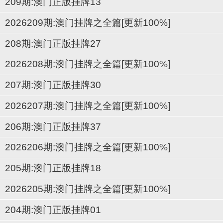
209期:澳门正版挂牌13
2026209期:澳门挂牌之全篇[更新100%]
208期:澳门正版挂牌27
2026208期:澳门挂牌之全篇[更新100%]
207期:澳门正版挂牌30
2026207期:澳门挂牌之全篇[更新100%]
206期:澳门正版挂牌37
2026206期:澳门挂牌之全篇[更新100%]
205期:澳门正版挂牌18
2026205期:澳门挂牌之全篇[更新100%]
204期:澳门正版挂牌01