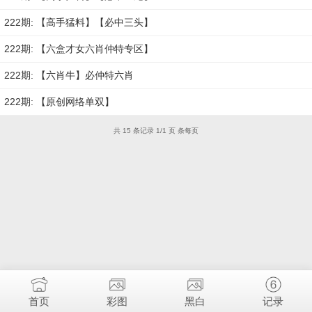
222期: 【高手猛料】【必中三头】
222期: 【六盒才女六肖仲特专区】
222期: 【六肖牛】必仲特六肖
222期: 【原创网络单双】
共 15 条记录 1/1 页 条每页
首页
彩图
黑白
记录