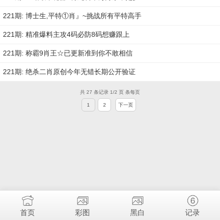
221期: 博士生,平特①肖』~挑战所有平特高手
221期: 精准爆料主攻4码必防8码想赚跟上
221期: 称霸9肖王☆已更新准到你不敢相信
221期: 绝杀二肖原创今年无错长期公开验证
共 27 条记录 1/2 页 条每页
1
2
下一页
首页
彩图
黑白
记录