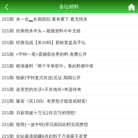
各坛精料
221期: 杀一合▂长期跟踪,看有重下,看无绝杀
221期: 经典绝杀半头→最拽资料今年无错
221期: 经典实战【杀10码】新铁算盘高手坛
221期: <平特一尾>震撼⑥合界的料,免费公开
221期: 精准爆料『两个半单双中』看此料都中奖
221期: 独家(平特复式肖连)见证,期期公开
221期: 改变您的生活<天肖地肖>奇迹传奇
221期: 爆发《买12码》有梦想才能造就财富!
221期: 月薪突破十万元2肖百万的理想!
221期: 推荐{一波中特}早日跟踪此料实现梦想
221期: 全站最准稳赚6肖此料千万身家不是梦