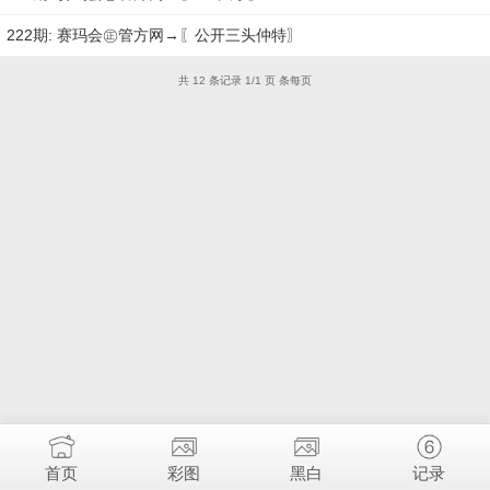
222期: 赛玛会㊣管方网→〖公开三头仲特〗
共 12 条记录 1/1 页 条每页
首页
彩图
黑白
记录