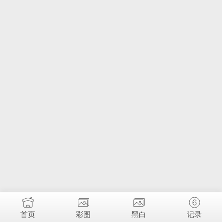
首页
彩图
黑白
记录