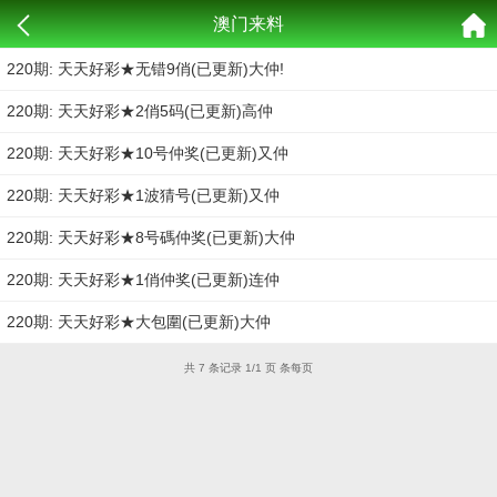
澳门来料
220期: 天天好彩★无错9俏(已更新)大仲!
220期: 天天好彩★2俏5码(已更新)高仲
220期: 天天好彩★10号仲奖(已更新)又仲
220期: 天天好彩★1波猜号(已更新)又仲
220期: 天天好彩★8号碼仲奖(已更新)大仲
220期: 天天好彩★1俏仲奖(已更新)连仲
220期: 天天好彩★大包圍(已更新)大仲
共 7 条记录 1/1 页 条每页