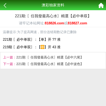
澳彩独家资料
221期: 〖任我發最高心水〗精選【必中单双】
请牢记本站网址:
818826.com
或
818827.com
温馨提示:为了提高网速，部分连错期数记录已删除
221期 〖必中单双〗 : 【单】开 ?? 准
219期 〖必中单双〗 : 【
单
】开 43 准
上一篇：
221期: 〖任我發最高心水〗精選【必中六尾】
下一篇：
221期: 〖任我發最高心水〗精選【必中波色】