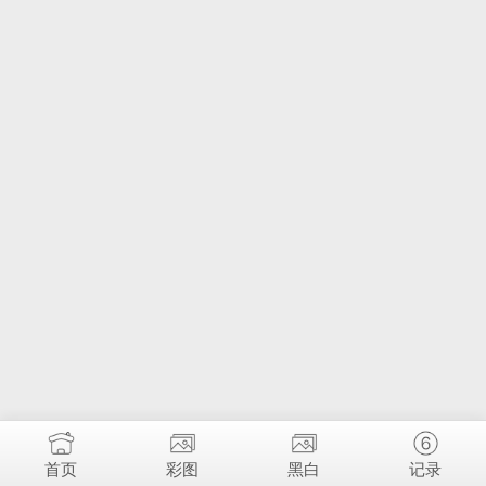
首页
彩图
黑白
记录