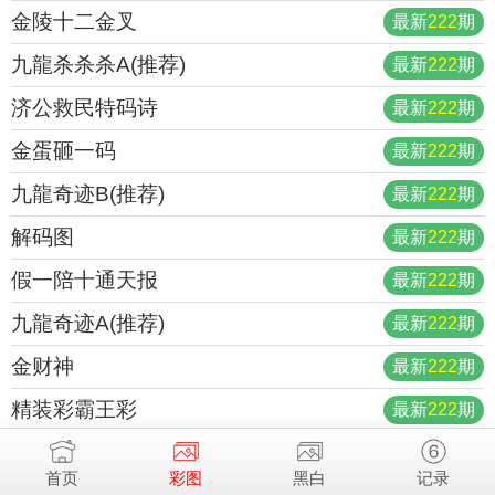
金陵十二金叉
最新
222
期
九龍杀杀杀A(推荐)
最新
222
期
济公救民特码诗
最新
222
期
金蛋砸一码
最新
222
期
九龍奇迹B(推荐)
最新
222
期
解码图
最新
222
期
假一陪十通天报
最新
222
期
九龍奇迹A(推荐)
最新
222
期
金财神
最新
222
期
精装彩霸王彩
最新
222
期
九龍内幕B(推荐)
最新
222
期
首页
彩图
黑白
记录