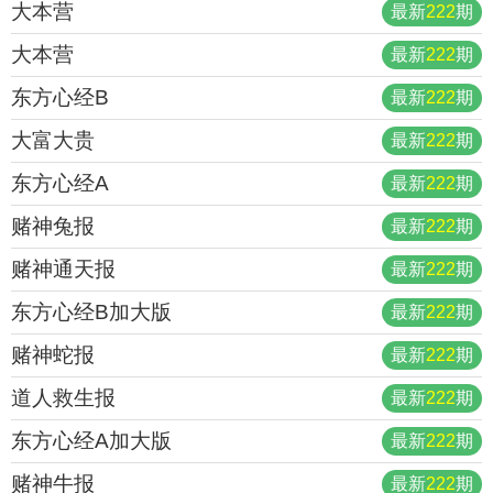
大本营
最新
222
期
大本营
最新
222
期
东方心经B
最新
222
期
大富大贵
最新
222
期
东方心经A
最新
222
期
赌神兔报
最新
222
期
赌神通天报
最新
222
期
东方心经B加大版
最新
222
期
赌神蛇报
最新
222
期
道人救生报
最新
222
期
东方心经A加大版
最新
222
期
赌神牛报
最新
222
期