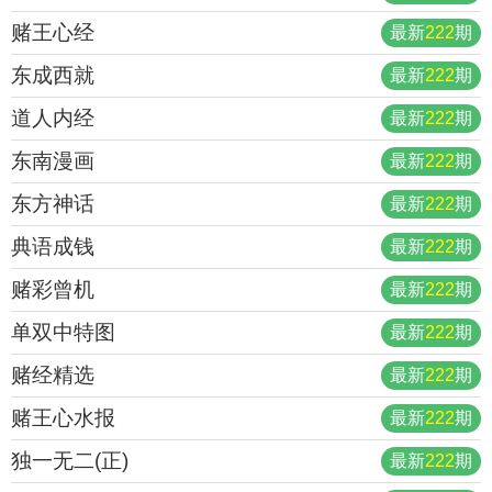
赌王心经
最新
222
期
东成西就
最新
222
期
道人内经
最新
222
期
东南漫画
最新
222
期
东方神话
最新
222
期
典语成钱
最新
222
期
赌彩曾机
最新
222
期
单双中特图
最新
222
期
赌经精选
最新
222
期
赌王心水报
最新
222
期
独一无二(正)
最新
222
期