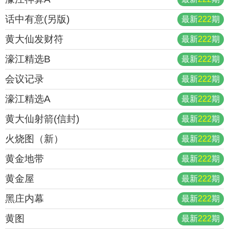
话中有意(另版)
最新
222
期
黄大仙发财符
最新
222
期
濠江精选B
最新
222
期
会议记录
最新
222
期
濠江精选A
最新
222
期
黄大仙射箭(信封)
最新
222
期
火烧图（新）
最新
222
期
黄金地带
最新
222
期
黄金屋
最新
222
期
黑庄内幕
最新
222
期
黄图
最新
222
期