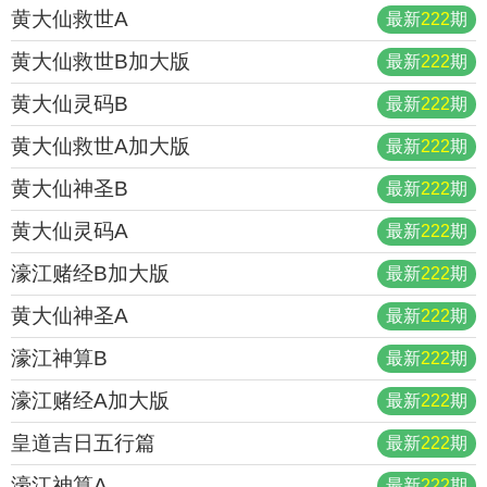
黄大仙救世A
最新
222
期
黄大仙救世B加大版
最新
222
期
黄大仙灵码B
最新
222
期
黄大仙救世A加大版
最新
222
期
黄大仙神圣B
最新
222
期
黄大仙灵码A
最新
222
期
濠江赌经B加大版
最新
222
期
黄大仙神圣A
最新
222
期
濠江神算B
最新
222
期
濠江赌经A加大版
最新
222
期
皇道吉日五行篇
最新
222
期
濠江神算A
最新
222
期