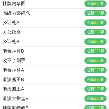
挂牌内幕图
最新
222
期
高级内部绝杀
最新
222
期
公证处A
最新
222
期
关公砍杀
最新
222
期
公证处B
最新
222
期
港台神算B
最新
222
期
改不了剁手
最新
222
期
港台神算A
最新
222
期
港澳赌王B
最新
222
期
港澳赌王A
最新
222
期
港澳大拼盘B
最新
222
期
挂牌解特码B
最新
222
期