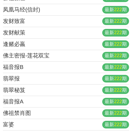
凤凰马经(信封)
最新
222
期
发财致富
最新
222
期
发财献策
最新
222
期
逢赌必羸
最新
222
期
佛主密报-莲花双宝
最新
222
期
福音报B
最新
222
期
翡翠报
最新
222
期
翡翠秘笈
最新
222
期
福音报A
最新
222
期
佛祖禁肖图
最新
222
期
富婆
最新
222
期