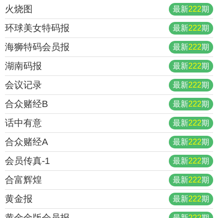
火烧图
最新
222
期
环球美女特码报
最新
222
期
海狮特码会员报
最新
222
期
湖南码报
最新
222
期
会议记录
最新
222
期
合众赌经B
最新
222
期
话中有意
最新
222
期
合众赌经A
最新
222
期
会员传真-1
最新
222
期
合富辉煌
最新
222
期
黄金报
最新
222
期
黄金金版会员报
最新
222
期