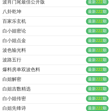
波肖门尾最佳公开版
最新
222
期
八卦乾坤
最新
222
期
百家乐玄机
最新
222
期
白小姐密论
最新
222
期
白小姐点金
最新
222
期
波色输光料
最新
222
期
波路五行
最新
222
期
爆料房单双波色料
最新
222
期
白姐解密
最新
222
期
白姐吉数精选
最新
222
期
白小姐传密
最新
222
期
白姐先锋诗
最新
222
期