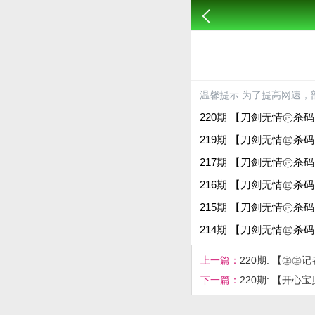
温馨提示:为了提高网速，
220期 【刀剑无情㊣杀码】 : 【0
219期 【刀剑无情㊣杀码】 : 【2
217期 【刀剑无情㊣杀码】 : 【4
216期 【刀剑无情㊣杀码】 : 【4
215期 【刀剑无情㊣杀码】 : 【2
214期 【刀剑无情㊣杀码】 : 【4
上一篇：
220期: 【㊣㊣
下一篇：
220期: 【开心