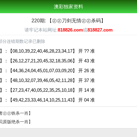
澳彩独家资料
220期: 【㊣㊣刀剑无情㊣㊣杀码】
请牢记本站网址:
818826.com
或
818827.com
部分连错期数记录已删除
8,10,39,22,40,46,28,23,34,17】 开 ?? 准
6,12,27,21,20,45,32,18,35,06】 开 43 准
4,36,24,04,45,01,07,03,09,20】 开 26 准
8,10,32,07,39,46,05,42,11,28】 开 37 准
7,23,47,40,05,22,35,25,10,18】 开 14 准
9,42,23,33,46,14,10,25,11,43】 开 04 准
记者㊣㊣铁杀一肖】
宝贝原版绝杀一肖】