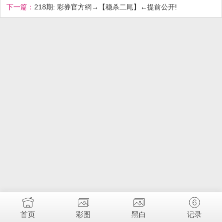
下一篇：
218期: 彩券官方網→【稳杀二尾】←提前公开!
首页
彩图
黑白
记录