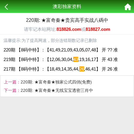
澳彩独家资料
220期: ★富奇秦★贵宾高手实战八碼中
请牢记本站网址:
818826.com
或
818827.com
温馨提示:为了提高网速，部分连错期数记录已删除
220期 【8码中特】 : 【41,49,21,09,43,05,07,48】 开 ?? 准
219期 【8码中特】 : 【12,06,30,04,
43
,19,16,17】 开 43 准
217期 【8码中特】 : 【18,49,14,35,44,
26
,46,41】 开 26 准
上一篇：
220期: ★富奇秦★独家公式四俏(免费)
下一篇：
220期: ★富奇秦★无线宝宝透密三肖中