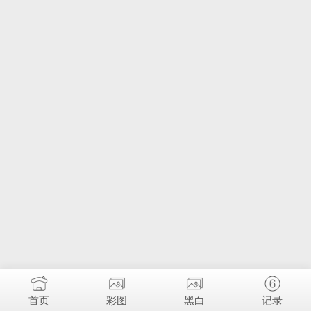
首页
彩图
黑白
记录