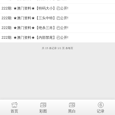
222期: ★澳门资料★【特码大小】已公开!
222期: ★澳门资料★【三头中特】已公开!
222期: ★澳门资料★【绝杀三肖】已公开!
222期: ★澳门资料★【内部禁尾】已公开!
共 15 条记录 1/1 页 条每页
首页
彩图
黑白
记录